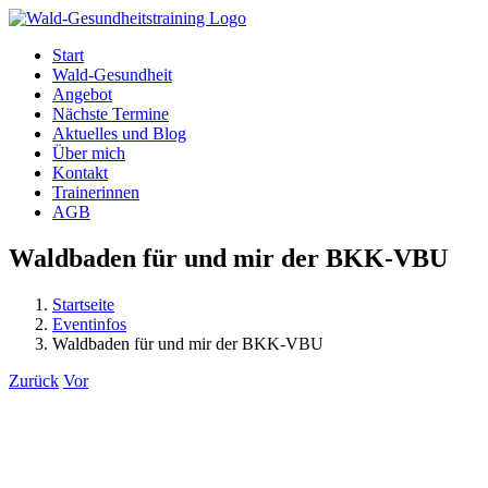
Zum
Inhalt
Start
springen
Wald-Gesundheit
Angebot
Nächste Termine
Aktuelles und Blog
Über mich
Kontakt
Trainerinnen
AGB
Waldbaden für und mir der BKK-VBU
Startseite
Eventinfos
Waldbaden für und mir der BKK-VBU
Zurück
Vor
Zeige
grösseres
Bild