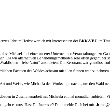
tztes Jahr im Herbst war ich mit Interessenten der
BKK-VBU
im Tau
ass Michaela bei einer unserer Unternehmer-Veranstaltungen zu Gast 
n. Da wir alternativen Behandlungsmethoden sehr offen gegenüber ste
„Waldbaden – lebe Natur“ anzubieten. Die Resonanz war grandios, so
hiedlichen Facetten des Waldes achtsam mit allen Sinnen wahrzunehmen.
Art und Weise, wie Michaela den Workshop coachte, um den Wald neu
aden in Zusammenarbeit mit Michaela einmal monatlich anbieten. Viel
at geht es raus. Hast Du Interesse? Dann melde Dich bei mir. 🌲 md@