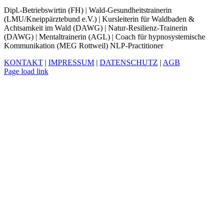
Dipl.-Betriebswirtin (FH) | Wald-Gesundheitstrainerin
(LMU/Kneippärztebund e.V.) | Kursleiterin für Waldbaden &
Achtsamkeit im Wald (DAWG) | Natur-Resilienz-Trainerin
(DAWG) | Mentaltrainerin (AGL) | Coach für hypnosystemische
Kommunikation (MEG Rottweil) NLP-Practitioner
KONTAKT
|
IMPRESSUM
|
DATENSCHUTZ
|
AGB
Facebook
Xing
LinkedIn
YouTube
Page load link
Nach
oben