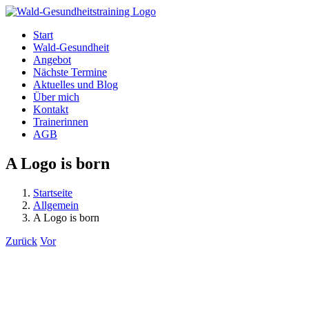
Zum
Inhalt
Start
springen
Wald-Gesundheit
Angebot
Nächste Termine
Aktuelles und Blog
Über mich
Kontakt
Trainerinnen
AGB
A Logo is born
Startseite
Allgemein
A Logo is born
Zurück
Vor
Zeige
grösseres
Bild