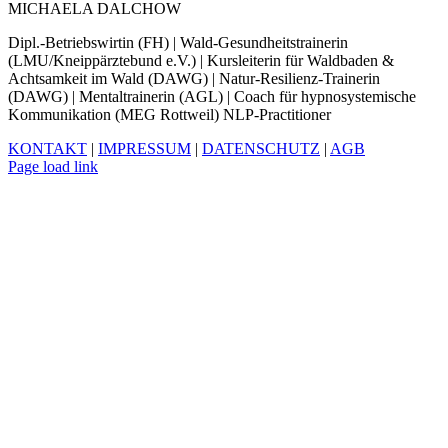
MICHAELA DALCHOW
Dipl.-Betriebswirtin (FH) | Wald-Gesundheitstrainerin
(LMU/Kneippärztebund e.V.) | Kursleiterin für Waldbaden &
Achtsamkeit im Wald (DAWG) | Natur-Resilienz-Trainerin
(DAWG) | Mentaltrainerin (AGL) | Coach für hypnosystemische
Kommunikation (MEG Rottweil) NLP-Practitioner
KONTAKT
|
IMPRESSUM
|
DATENSCHUTZ
|
AGB
Facebook
Xing
LinkedIn
YouTube
Page load link
Nach
oben