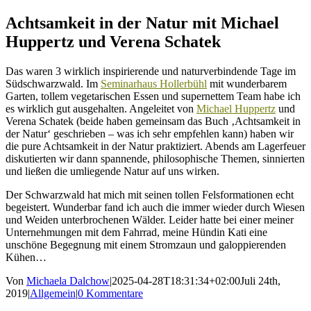
Achtsamkeit in der Natur mit Michael
Huppertz und Verena Schatek
Das waren 3 wirklich inspirierende und naturverbindende Tage im
Südschwarzwald. Im
Seminarhaus Hollerbühl
mit wunderbarem
Garten, tollem vegetarischen Essen und supernettem Team habe ich
es wirklich gut ausgehalten. Angeleitet von
Michael Huppertz
und
Verena Schatek (beide haben gemeinsam das Buch ‚Achtsamkeit in
der Natur‘ geschrieben – was ich sehr empfehlen kann) haben wir
die pure Achtsamkeit in der Natur praktiziert. Abends am Lagerfeuer
diskutierten wir dann spannende, philosophische Themen, sinnierten
und ließen die umliegende Natur auf uns wirken.
Der Schwarzwald hat mich mit seinen tollen Felsformationen echt
begeistert. Wunderbar fand ich auch die immer wieder durch Wiesen
und Weiden unterbrochenen Wälder. Leider hatte bei einer meiner
Unternehmungen mit dem Fahrrad, meine Hündin Kati eine
unschöne Begegnung mit einem Stromzaun und galoppierenden
Kühen…
Von
Michaela Dalchow
|
2025-04-28T18:31:34+02:00
Juli 24th,
2019
|
Allgemein
|
0 Kommentare