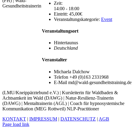
(FH) | Wald-
Zeit:
Gesundheitstrainerin
14:00 - 18:00
Eintritt:
45,00€
Veranstaltungskategorie:
Event
Veranstaltungsort
Hintertaunus
Deutschland
Veranstalter
Michaela Dalchow
Telefon
+49 (0)163 2331968
E-Mail
md@wald-gesundheitstraining.de
(LMU/Kneippärztebund e.V.) | Kursleiterin für Waldbaden &
Achtsamkeit im Wald (DAWG) | Natur-Resilienz-Trainerin
(DAWG) | Mentaltrainerin (AGL) | Coach für hypnosystemische
Kommunikation (MEG Rottweil) NLP-Practitioner
KONTAKT
|
IMPRESSUM
|
DATENSCHUTZ
|
AGB
Facebook
Xing
LinkedIn
YouTube
Page load link
Nach