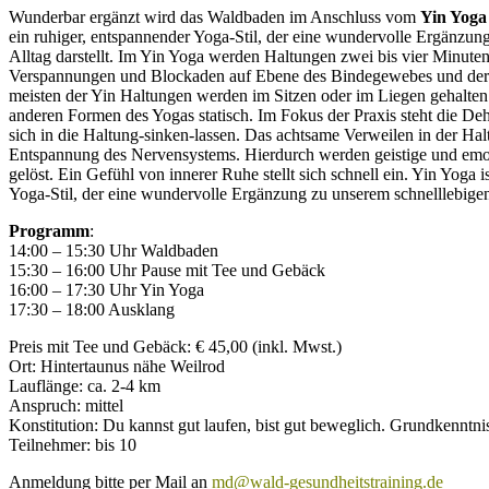
Wunderbar ergänzt wird das Waldbaden im Anschluss vom
Yin Yoga
ein ruhiger, entspannender Yoga-Stil, der eine wundervolle Ergänzun
Alltag darstellt. Im Yin Yoga werden Haltungen zwei bis vier Minute
Verspannungen und Blockaden auf Ebene des Bindegewebes und der 
meisten der Yin Haltungen werden im Sitzen oder im Liegen gehalten
anderen Formen des Yogas statisch. Im Fokus der Praxis steht die De
sich in die Haltung-sinken-lassen. Das achtsame Verweilen in der Halt
Entspannung des Nervensystems. Hierdurch werden geistige und em
gelöst. Ein Gefühl von innerer Ruhe stellt sich schnell ein. Yin Yoga i
Yoga-Stil, der eine wundervolle Ergänzung zu unserem schnelllebigen A
Programm
:
14:00 – 15:30 Uhr Waldbaden
15:30 – 16:00 Uhr Pause mit Tee und Gebäck
16:00 – 17:30 Uhr Yin Yoga
17:30 – 18:00 Ausklang
Preis mit Tee und Gebäck: € 45,00 (inkl. Mwst.)
Ort: Hintertaunus nähe Weilrod
Lauflänge: ca. 2-4 km
Anspruch: mittel
Konstitution: Du kannst gut laufen, bist gut beweglich. Grundkenntni
Teilnehmer: bis 10
Anmeldung bitte per Mail an
md@wald-gesundheitstraining.de