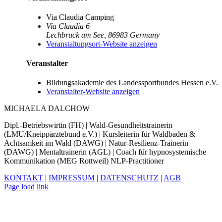
Via Claudia Camping
Via Claudia 6
Lechbruck am See
,
86983
Germany
Veranstaltungsort-Website anzeigen
Veranstalter
Bildungsakademie des Landessportbundes Hessen e.V.
Veranstalter-Website anzeigen
MICHAELA DALCHOW
Dipl.-Betriebswirtin (FH) | Wald-Gesundheitstrainerin
(LMU/Kneippärztebund e.V.) | Kursleiterin für Waldbaden &
Achtsamkeit im Wald (DAWG) | Natur-Resilienz-Trainerin
(DAWG) | Mentaltrainerin (AGL) | Coach für hypnosystemische
Kommunikation (MEG Rottweil) NLP-Practitioner
KONTAKT
|
IMPRESSUM
|
DATENSCHUTZ
|
AGB
Facebook
Xing
LinkedIn
YouTube
Page load link
Nach
oben