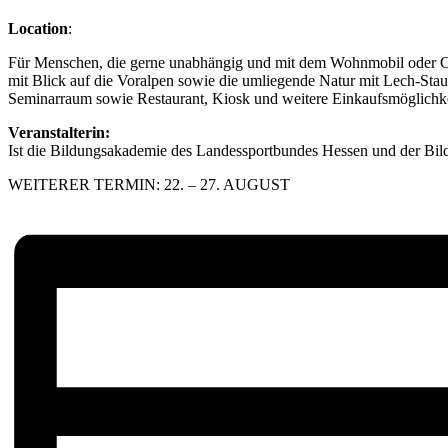
Location
:
Für Menschen, die gerne unabhängig und mit dem Wohnmobil oder Cam
mit Blick auf die Voralpen sowie die umliegende Natur mit Lech-S
Seminarraum sowie Restaurant, Kiosk und weitere Einkaufsmöglichk
Veranstalterin:
Ist di
e Bildungsakademie des Landessportbundes Hessen und der
Bil
WEITERER TERMIN: 22. – 27. AUGUST