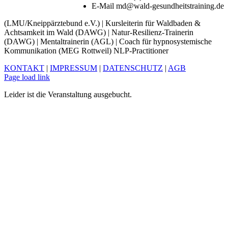
E-Mail
md@wald-gesundheitstraining.de
(LMU/Kneippärztebund e.V.) | Kursleiterin für Waldbaden &
Achtsamkeit im Wald (DAWG) | Natur-Resilienz-Trainerin
(DAWG) | Mentaltrainerin (AGL) | Coach für hypnosystemische
Kommunikation (MEG Rottweil) NLP-Practitioner
KONTAKT
|
IMPRESSUM
|
DATENSCHUTZ
|
AGB
Facebook
Xing
LinkedIn
YouTube
Page load link
Leider ist die Veranstaltung ausgebucht.
Nach
oben