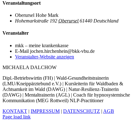
Veranstaltungsort
Oberursel Hohe Mark
Hohemarkstraße 192
Oberursel
61440
Deutschland
Veranstalter
mkk – meine krankenkasse
E-Mail
jochen.hirchenhein@bkk-vbu.de
Veranstalter-Website anzeigen
MICHAELA DALCHOW
Dipl.-Betriebswirtin (FH) | Wald-Gesundheitstrainerin
(LMU/Kneippärztebund e.V.) | Kursleiterin für Waldbaden &
Achtsamkeit im Wald (DAWG) | Natur-Resilienz-Trainerin
(DAWG) | Mentaltrainerin (AGL) | Coach für hypnosystemische
Kommunikation (MEG Rottweil) NLP-Practitioner
KONTAKT
|
IMPRESSUM
|
DATENSCHUTZ
|
AGB
Facebook
Xing
LinkedIn
YouTube
Page load link
Nach
oben