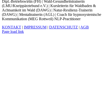
Dipl.-Betriebswirtin (FH) | Wald-Gesundheitstrainerin
(LMU/Kneippärztebund e.V.) | Kursleiterin für Waldbaden &
Achtsamkeit im Wald (DAWG) | Natur-Resilienz-Trainerin
(DAWG) | Mentaltrainerin (AGL) | Coach für hypnosystemische
Kommunikation (MEG Rottweil) NLP-Practitioner
KONTAKT
|
IMPRESSUM
|
DATENSCHUTZ
|
AGB
Facebook
Xing
LinkedIn
YouTube
Page load link
Nach
oben