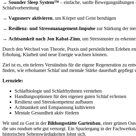
→
Sounder Sleep System™
– einfache, sanfte Bewegungsübungen 
Schlafvorbereitung
→
Vagusnerv aktivieren
, um Körper und Geist beruhigen
→
Resilienz- und Stressmanagement-Impulse
zur Stärkung der men
→
Achtsamkeit nach Jon Kabat-Zinn
, um Stressmuster zu erkenne
Durch den Wechsel von Theorie, Praxis und persönlichem Erleben en
Erholung, Klarheit und neue Energie wachsen können.
Ziel ist es, ein tieferes Verständnis für die eigene Regeneration zu e
finden, wie erholsamer Schlaf und mentale Stärke dauerhaft gepflegt
Lernziele:
Schlafbiologie und Schlafrhythmen verstehen
Handlungsoptionen für den eigenen guten Schlaf er/lernen
Resilienz und Stresskompetenz aufbauen
Achtsamkeit und Entspannung kultivieren
Mentale Gesundheit aktiv fördern
Wir sind zu Gast in der
Bildungsstätte Gartenbau
, einer grünen Oa
die uns rundum sehr gut versorgt. Ein Spaziergang in der Fachwerkst
historischen Sehenswürdigkeiten lohnt sich.