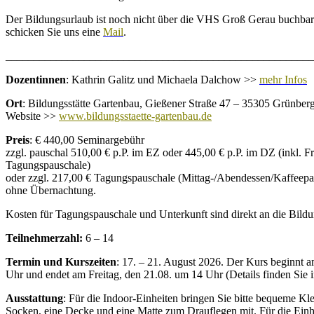
Der Bildungsurlaub ist noch nicht über die VHS Groß Gerau buchbar
schicken Sie uns eine
Mail
.
_______________________________________________________
Dozentinnen
: Kathrin Galitz und Michaela Dalchow >>
mehr Infos
Ort
: Bildungsstätte Gartenbau, Gießener Straße 47 – 35305 Grünber
Website >>
www.bildungsstaette-gartenbau.de
Preis
: € 440,00 Seminargebühr
zzgl. pauschal 510,00 € p.P. im EZ oder 445,00 € p.P. im DZ (inkl. F
Tagungspauschale)
oder zzgl. 217,00 € Tagungspauschale (Mittag-/Abendessen/Kaffeepa
ohne Übernachtung.
Kosten für Tagungspauschale und Unterkunft sind direkt an die Bildun
Teilnehmerzahl:
6 – 14
Termin und Kurszeiten
: 17. – 21. August 2026. Der Kurs beginnt 
Uhr und endet am Freitag, den 21.08. um 14 Uhr (Details finden Sie
Ausstattung
: Für die Indoor-Einheiten bringen Sie bitte bequeme K
Socken, eine Decke und eine Matte zum Drauflegen mit. Für die Einh