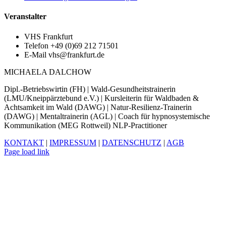
Veranstalter
VHS Frankfurt
Telefon
+49 (0)69 212 71501
E-Mail
vhs@frankfurt.de
MICHAELA DALCHOW
Dipl.-Betriebswirtin (FH) | Wald-Gesundheitstrainerin
(LMU/Kneippärztebund e.V.) | Kursleiterin für Waldbaden &
Achtsamkeit im Wald (DAWG) | Natur-Resilienz-Trainerin
(DAWG) | Mentaltrainerin (AGL) | Coach für hypnosystemische
Kommunikation (MEG Rottweil) NLP-Practitioner
KONTAKT
|
IMPRESSUM
|
DATENSCHUTZ
|
AGB
Facebook
Xing
LinkedIn
YouTube
Page load link
Nach
oben